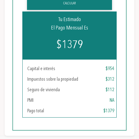
CALCULAR
Tu Estimado
El Pago Mensual Es
$1379
Capital e interés
$954
Impuestos sobre la propiedad
$312
Seguro de vivienda
$112
PMI
NA
Pago total
$1379