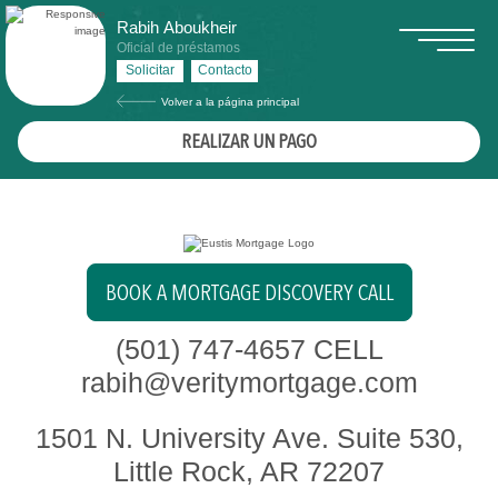
Rabih Aboukheir
Oficial de préstamos
Solicitar
Contacto
Volver a la página principal
REALIZAR UN PAGO
BOOK A MORTGAGE DISCOVERY CALL
(501) 747-4657
CELL
rabih@veritymortgage.com
1501 N. University Ave. Suite 530,
Little Rock, AR 72207