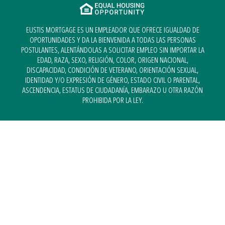
EUSTIS MORTGAGE ES UN EMPLEADOR QUE OFRECE IGUALDAD DE
OPORTUNIDADES Y DA LA BIENVENIDA A TODAS LAS PERSONAS
POSTULANTES, ALENTÁNDOLAS A SOLICITAR EMPLEO SIN IMPORTAR LA
EDAD, RAZA, SEXO, RELIGIÓN, COLOR, ORIGEN NACIONAL,
DISCAPACIDAD, CONDICIÓN DE VETERANO, ORIENTACIÓN SEXUAL,
IDENTIDAD Y/O EXPRESIÓN DE GÉNERO, ESTADO CIVIL O PARENTAL,
ASCENDENCIA, ESTATUS DE CIUDADANÍA, EMBARAZO U OTRA RAZÓN
PROHIBIDA POR LA LEY.