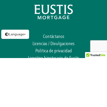
Language
▾
Contáctanos
Licencias / Divulgaciones
Política de privacidad
Logotipo hipotecario de Eustis
NMLS# 70345
(WWW.NMLSCONSUMERACCESS.ORG)
©2026 Eustis Mortgage Corporation
Todos los derechos reservados