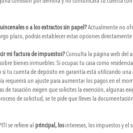
guna comisión por demora y no comunicará tu cuenta como a
incenales o a los extractos sin papel?
Actualmente no ofre
argo plazo, podrás establecer estas opciones directamente 
cir mi factura de impuestos?
Consulta la página web del a
sobre bienes inmuebles. Si ocupas tu casa como residencia
si tu cuenta de depósito en garantía está utilizando una e
tía requerirá un ajuste para aumentar los pagos en el mom
as de tasación exigen que solicites la exención, algunas e
oceso de solicitud, se te pide que lleves la documentación
ITI se refiere al
principal, los
intereses, los impuestos y el