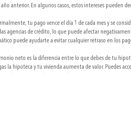
año anterior. En algunos casos, estos intereses pueden ded
malmente, tu pago vence el día 1 de cada mes y se consid
las agencias de crédito, lo que puede afectar negativamente
ico puede ayudarte a evitar cualquier retraso en los pag
monio neto es la diferencia entre lo que debes de tu hipot
 la hipoteca y tu vivienda aumenta de valor. Puedes acce
o sobre el capital de la vivienda.
Contáctanos
NMLS# 703
Licencias / Divulgaciones
(WWW.NMLS
Política de privacidad
©2026 Eust