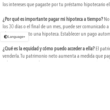
los intereses que pagaste por tu préstamo hipotecario el 
¿Por qué es importante pagar mi hipoteca a tiempo?
Nor
los 30 días o el final de un mes, puede ser comunicado a 
obtener pronto una hipoteca. Establecer un pago automát
Language
▾
¿Qué es la equidad y cómo puedo acceder a ella?
El patri
venderla. Tu patrimonio neto aumenta a medida que pagas
refinanciación en efectivo o un préstamo o línea de crédit